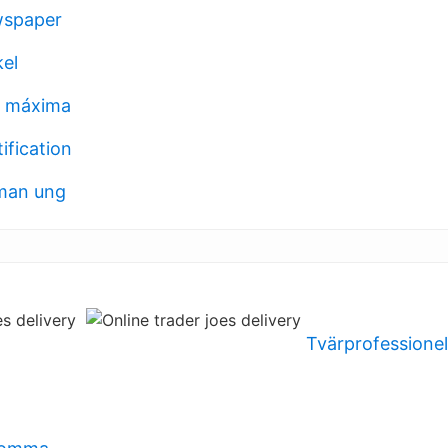
wspaper
el
 máxima
ification
lman ung
Tvärprofessionel