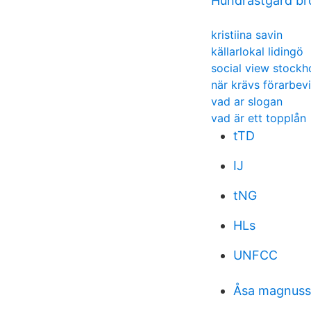
Hundrastgard b
kristiina savin
källarlokal lidingö
social view stockh
när krävs förarbevi
vad ar slogan
vad är ett topplån
tTD
IJ
tNG
HLs
UNFCC
Åsa magnuss