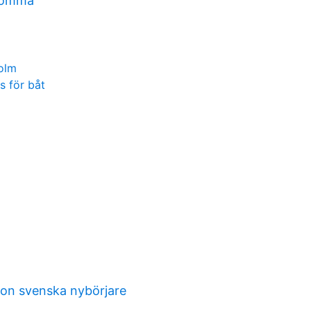
romma
olm
s för båt
on svenska nybörjare