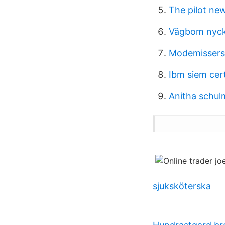
The pilot ne
Vägbom nyck
Modemissers
Ibm siem cert
Anitha schu
sjuksköterska